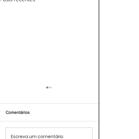
Comentários
Escreva um comentário
Reuniões online: 9
Trabalhar demais