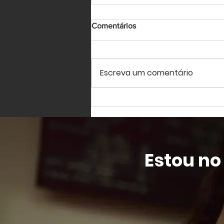
Comentários
Escreva um comentário
7 dicas para virar um ninja das
entrevistas de emprego
Estou no