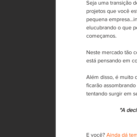
Seja uma transição d
projetos que você es
pequena empresa…ind
elucubrando o que p
começamos.
Neste mercado tão c
está pensando em c
Além disso, é muito d
ficarão assombrando
tentando surgir em 
"A dec
E você? 
Ainda dá tem