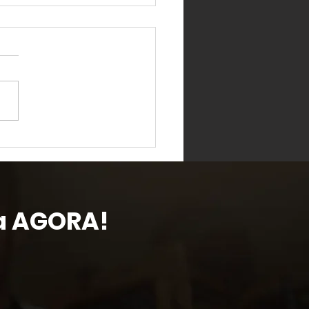
alhar demais faz você
r decisões burras
da AGORA!