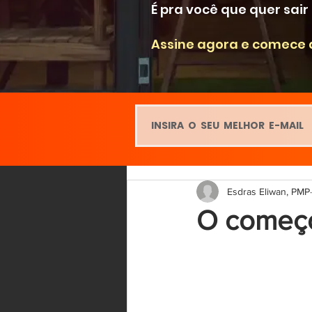
É pra você que quer sai
Assine agora e comece 
Esdras Eliwan, PMP
O começo