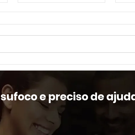
Reuniões online: 9
Trab
comportamentos que podem
toma
arruinar sua reputação
 sufoco e preciso de aju