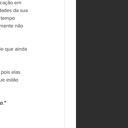
icação em 
dades da sua 
 tempo 
smente não 
e que ainda 
pois elas 
ue estão 
o."