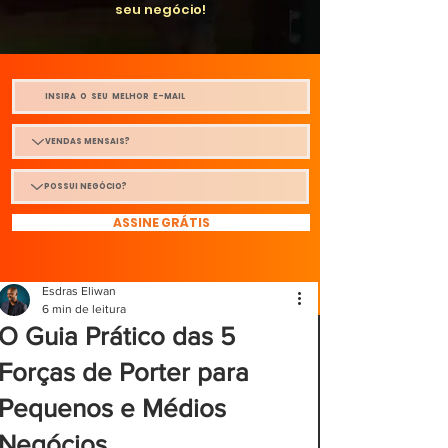
seu negócio!
ASSINE GRÁTIS
Esdras Eliwan
6 min de leitura
O Guia Prático das 5
Forças de Porter para
Pequenos e Médios
Negócios