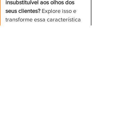
insubstituível aos olhos dos 
seus clientes? 
Explore isso e 
transforme essa característica 
em sua maior vantagem 
competitiva.
No seu negócio, enfrentar a ameaça de 
produtos substitutos exige uma 
estratégia clara de diferenciação. 
Em vez de competir apenas em preço, 
concentre-se em criar experiências que 
não possam ser facilmente replicadas. 
Pode ser um ambiente acolhedor, 
interações humanas únicas ou até 
mesmo personalizações exclusivas nos 
produtos ou serviços.