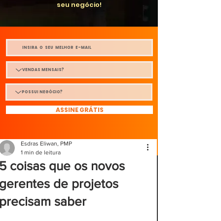
seu negócio!
ASSINE GRÁTIS
Esdras Eliwan, PMP
1 min de leitura
5 coisas que os novos
gerentes de projetos
precisam saber