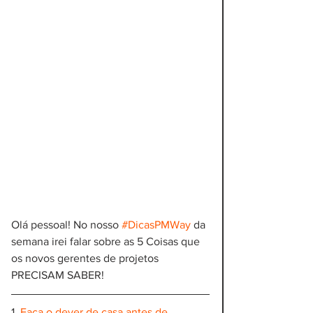
Olá pessoal! No nosso 
#DicasPMWay
 da 
semana irei falar sobre as 5 Coisas que 
os novos gerentes de projetos 
PRECISAM SABER!
1. 
Faça o dever de casa antes de 