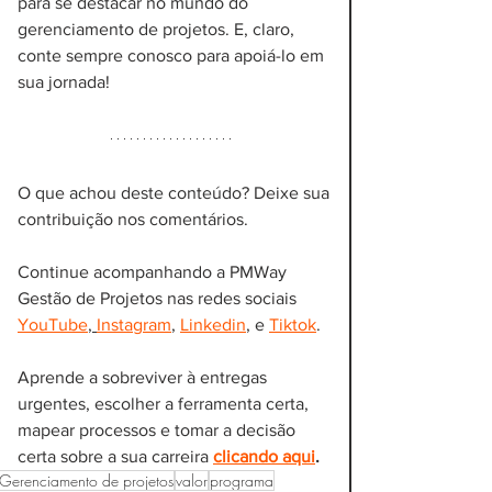
para se destacar no mundo do 
gerenciamento de projetos. E, claro, 
conte sempre conosco para apoiá-lo em 
sua jornada!
O que achou deste conteúdo? Deixe sua 
contribuição nos comentários.
Continue acompanhando a PMWay 
Gestão de Projetos nas redes sociais 
YouTube
, 
Instagram
, 
Linkedin
, e 
Tiktok
.
Aprende a sobreviver à entregas 
urgentes, escolher a ferramenta certa, 
mapear processos e tomar a decisão 
certa sobre a sua carreira
clicando aqui
.
Gerenciamento de projetos
valor
programa