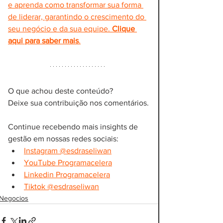
e aprenda como transformar sua forma 
de liderar, garantindo o crescimento do 
seu negócio e da sua equipe. 
Clique 
aqui para saber mais
.
O que achou deste conteúdo? 
Deixe sua contribuição nos comentários.
Continue recebendo mais insights de 
gestão em nossas redes sociais:
Instagram @esdraseliwan
YouTube Programacelera
Linkedin Programacelera
Tiktok @esdraseliwan
Negocios