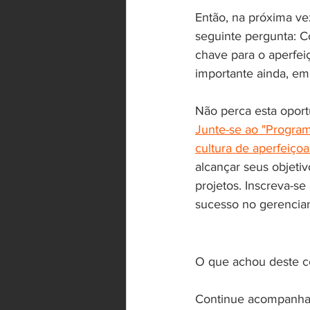
Então, na próxima vez
seguinte pergunta: C
chave para o aperfei
importante ainda, em 
Não perca esta oport
Junte-se ao "Progra
cultura de aperfeiço
alcançar seus objeti
projetos. Inscreva-se
sucesso no gerencia
O que achou deste c
Continue acompanhan