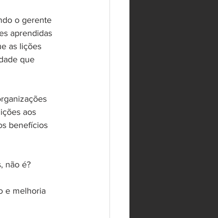
ndo o gerente 
es aprendidas 
e as lições 
idade que 
organizações 
lições aos 
s benefícios 
, não é? 
o e melhoria 