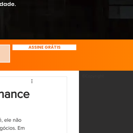
rdade.
ASSINE GRÁTIS
©Copyright
hance
, ele não 
gócios. Em 