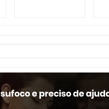
20 principais metodologias de
16 es
gerenciamento de projetos
gere
que 
aplic
 sufoco e preciso de aju