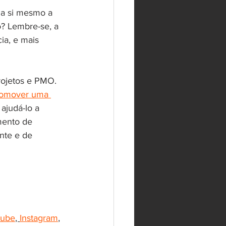
 a si mesmo a 
? Lembre-se, a 
a, e mais 
rojetos e PMO. 
romover uma 
ajudá-lo a 
mento de 
nte e de 
ube
, 
Instagram
, 