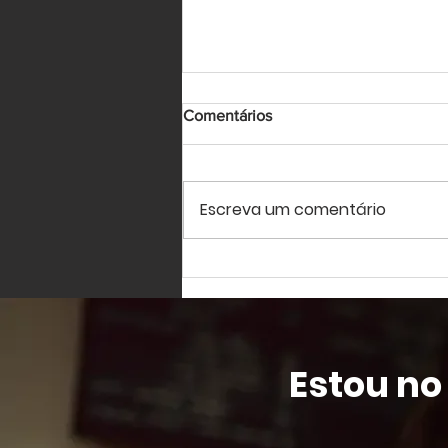
Comentários
Escreva um comentário
Os 5 Passos Infalíveis para
Alcançar Objetivos e Metas
com Impacto Imediato
Estou no