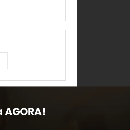
tratégias de
nciamento de projetos
todo líder de projeto pode
ar
da AGORA!