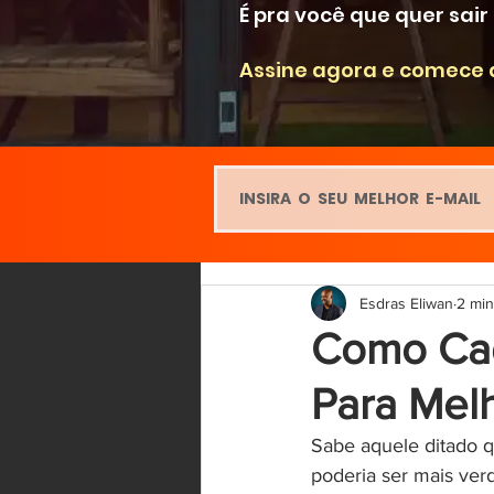
É pra você que quer sai
Assine agora e comece 
Esdras Eliwan
2 min
Como Cad
Para Mel
Sabe aquele ditado q
poderia ser mais ve